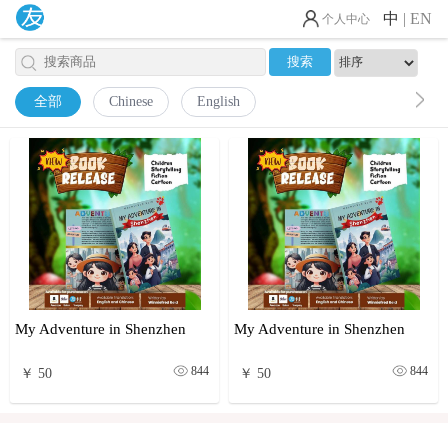
中
|
EN
个人中心
全部
Chinese
English
My Adventure in Shenzhen
My Adventure in Shenzhen
844
844
￥ 50
￥ 50